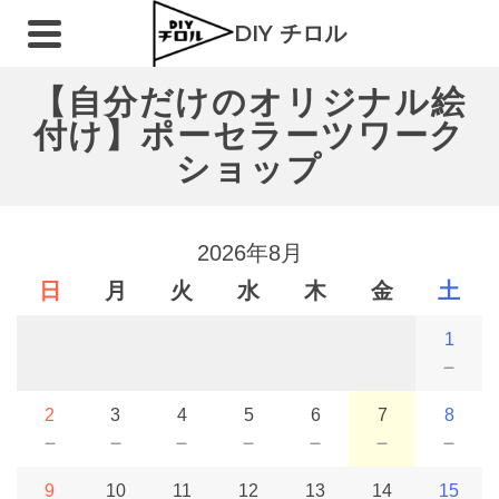
DIY チロル
【自分だけのオリジナル絵
付け】ポーセラーツワーク
ショップ
2026年8月
日
月
火
水
木
金
土
1
－
2
3
4
5
6
7
8
－
－
－
－
－
－
－
9
10
11
12
13
14
15