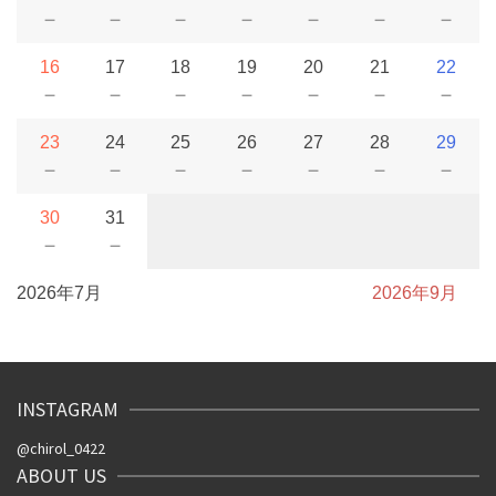
－
－
－
－
－
－
－
16
17
18
19
20
21
22
－
－
－
－
－
－
－
23
24
25
26
27
28
29
－
－
－
－
－
－
－
30
31
－
－
2026年7月
2026年9月
INSTAGRAM
@chirol_0422
ABOUT US