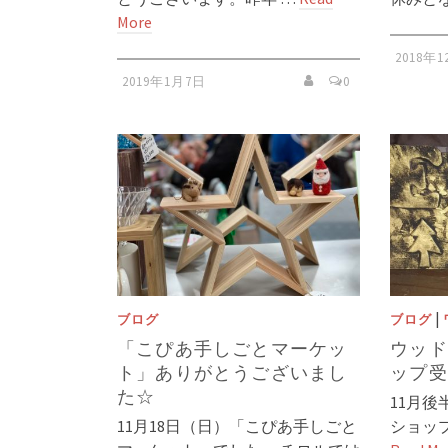
More
2018年
2019年1月7日
0
|
ブログ
ブログ
「こぴあ手しごとマーケッ
ウッド
ト」ありがとうございまし
ップ受
た☆
11月
11月18日（日）「こぴあ手しごと
ショップ