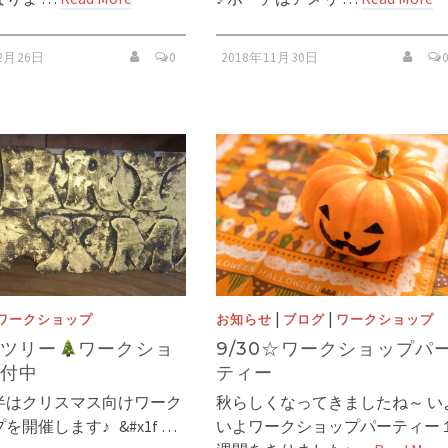
12月26日
0
2018年11月30日
|
|
ワークショップ
お知らせ
ブログ
ワークショップ
ツリー
ワークショ
9/30☆ワークショップパ
付中
ティー
後半はクリスマス向けワーク
秋らしくなってきましたね～ い
を開催します♪ &#x1f …
いよワークショップパーティー