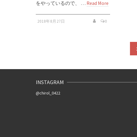
をやっているので、 …
Read More
2018年8月27日
0
投
稿
ナ
INSTAGRAM
ビ
@chirol_0422
ゲ
ー
シ
ョ