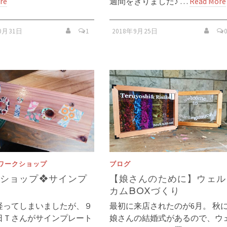
re
週間をきりました♪ …
Read More
10月31日
1
2018年9月25日
ワークショップ
ブログ
ショップ❖サインプ
【娘さんのために】ウェル
カムBOXづくり
経ってしまいましたが、９
最初に来店されたのが6月。 秋
日Ｔさんがサインプレート
娘さんの結婚式があるので、ウ