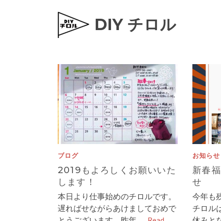
DIY チロル
ブログ
お知らせ
2019もよろしくお願いいた
新春福
します！
せ
本日より仕事始めのチロルです。
今年も
遅ればせながらあけましておめで
チロルは
とうございます。昨年 …
Read
休みと