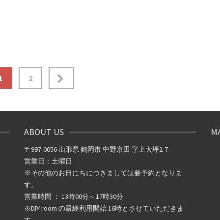
1
2
ABOUT US
M
〒997-0056 山形県 鶴岡市 中野京田 字上大坪2-7
営業日：土曜日
※その他のお日にちにつきましては要予約となりま
す。
営業時間 ： 13時00分～17時30分
※DIY room の最終利用開始 16時とさせていただきま