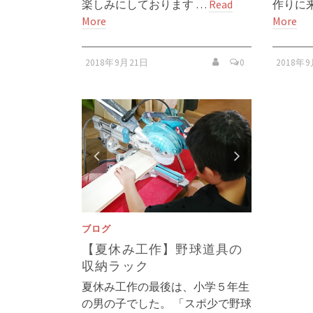
楽しみにしております …
Read
作りに
More
More
2018年9月21日
0
2018年
ブログ
【夏休み工作】野球道具の
収納ラック
夏休み工作の最後は、小学５年生
の男の子でした。 「スポ少で野球