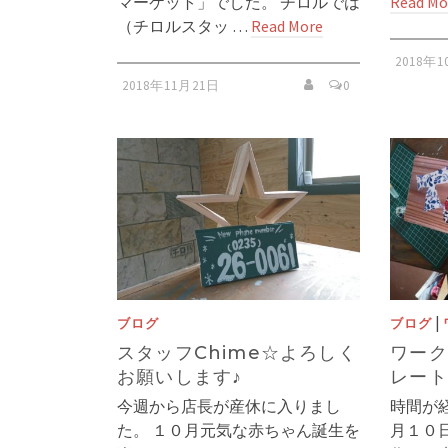
マーケット」でした。 チロルでは
Read Mo
（チロルスタッ …
Read More
2018年
2018年11月21日
0
|
ブログ
ブログ
スタッフChime☆よろしく
ワーク
お願いします♪
レート
今週から店長が産休に入りまし
時間が
た。 １０月元気な赤ちゃん誕生を
月１０