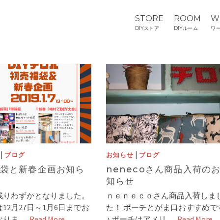
STORE
ROOM
W
DIYストア
DIYルーム
ワ
|
|
ブログ
お知らせ
ブログ
袋と新春企画お知ら
nenecoさん商品入荷の
知らせ
残りわずかとなりました。
ｎｅｎｅｃｏさん商品入荷しま
12月27日～1月6日までお
た！ ポーチとがま口おすすめで
なりま …
Read More
♪ ポーチはアメリ …
Read More