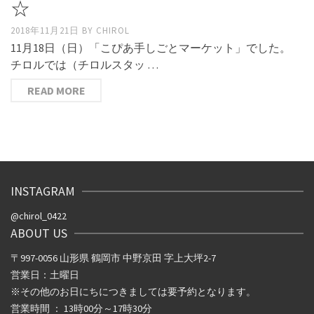
☆
2018年11月21日
BY
CHIROL
11月18日（日）「こぴあ手しごとマーケット」でした。
チロルでは（チロルスタッ …
READ MORE
INSTAGRAM
@chirol_0422
ABOUT US
〒997-0056 山形県 鶴岡市 中野京田 字上大坪2-7
営業日：土曜日
※その他のお日にちにつきましては要予約となります。
営業時間 ： 13時00分～17時30分