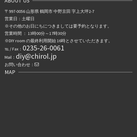
ABOUT US
ー
〒997-0056 山形県 鶴岡市 中野京田 字上大坪2-7
営業日：土曜日
シ
※その他のお日にちにつきましては要予約となります。
ョ
営業時間 ： 13時00分～17時30分
※DIY room の最終利用開始 16時とさせていただきます。
ン
0235-26-0061
℡ / Fax：
diy@chirol.jp
Mail：
お問い合わせ：
MAP