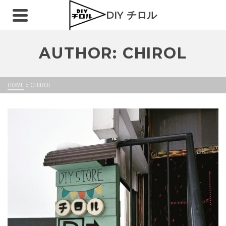
DIY チロル
AUTHOR: CHIROL
HOME
»
CHIROL