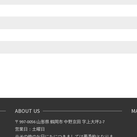
ABOUT US
M
〒997-0056 山形県 鶴岡市 中野京田 字上大坪2-7
営業日：土曜日
※その他のお日にちにつきましては要予約となりま