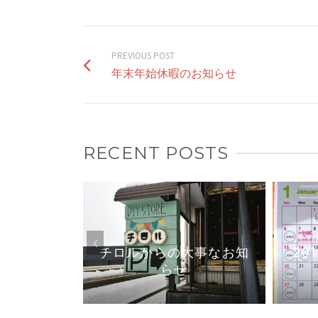
PREVIOUS POST
年末年始休暇のお知らせ
RECENT POSTS
ワークシ
チロルからの大事なお知
20
付中
らせ