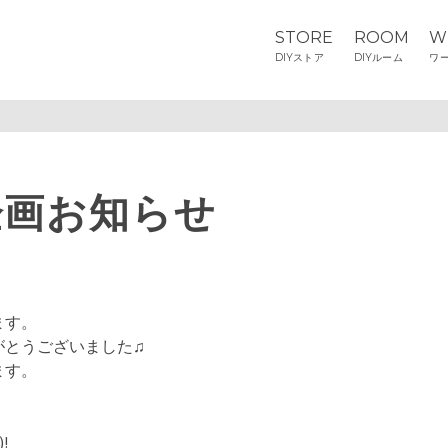
STORE
ROOM
W
DIYストア
DIYルーム
ワ
企画お知らせ
ます。
がとうございました♫
ます。
!