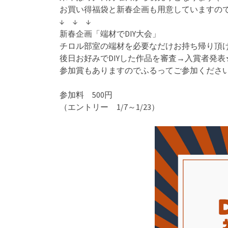
お買い得福袋と新春企画も用意していますの
↓ ↓ ↓
新春企画「端材でDIY大会」
チロル部室の端材を必要なだけお持ち帰り頂
後日お好みでDIYした作品を審査→入賞者発
参加賞もありますのでふるってご参加くださ
参加料 500円
（エントリー 1/7～1/23）