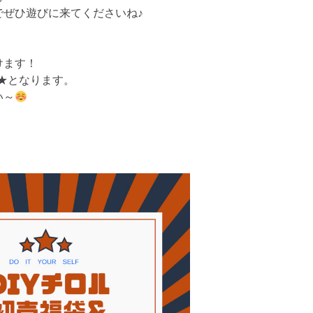
でぜひ遊びに来てくださいね♪
けます！
表★となります。
い～