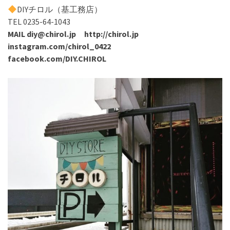
DIYチロル（基工務店）
TEL 0235-64-1043
MAIL diy@chirol.jp http://chirol.jp
instagram.com/chirol_0422
facebook.com/DIY.CHIROL