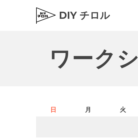
DIY チロル
ワーク
日
月
火