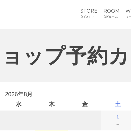
STORE
ROOM
W
DIYストア
DIYルーム
ワ
ショップ予約カ
2026年8月
水
木
金
土
1
－