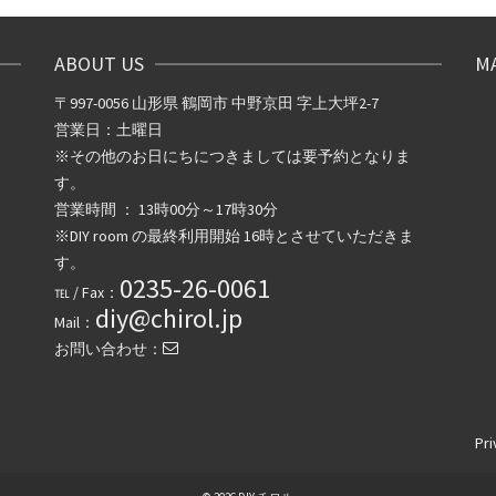
ABOUT US
M
〒997-0056 山形県 鶴岡市 中野京田 字上大坪2-7
営業日：土曜日
※その他のお日にちにつきましては要予約となりま
す。
営業時間 ： 13時00分～17時30分
※DIY room の最終利用開始 16時とさせていただきま
す。
0235-26-0061
℡ / Fax：
diy@chirol.jp
Mail：
お問い合わせ：
Pri